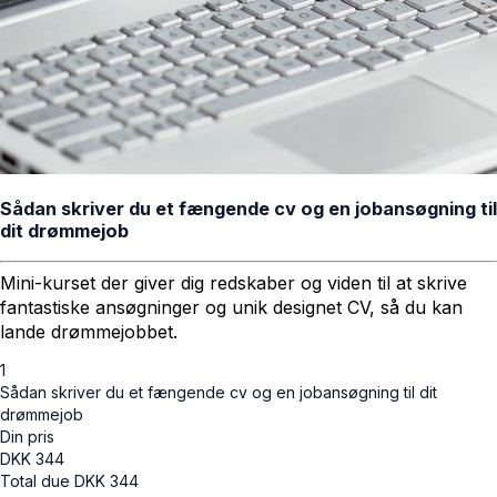
Sådan skriver du et fængende cv og en jobansøgning til
dit drømmejob
Mini-kurset der giver dig redskaber og viden til at skrive
fantastiske ansøgninger og unik designet CV, så du kan
lande drømmejobbet.
1
Sådan skriver du et fængende cv og en jobansøgning til dit
drømmejob
Din pris
DKK
344
Total due
DKK
344